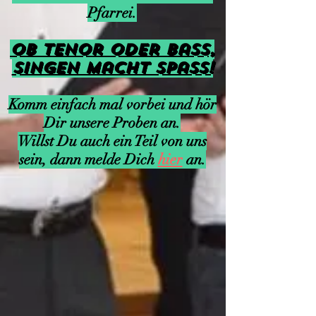
Pfarrei.
Ob Tenor oder Bass,
Singen macht SpaSS!
Komm einfach mal vorbei und hör
Dir unsere Proben an.
Willst Du auch ein Teil von uns
sein, dann melde Dich
hier
an.