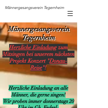
Männergesangsverein Tegernheim
Männergesangsverein
Tegernheim
Schreiben Sie uns einfach.
Herzliche Einladung
zum
Mitsingen bei unserem nächsten
Projekt Konzert "
Donau-
Reise
"!
Herzliche Einladung an alle
Männer, die gerne singen!
Wir proben immer donnerstags 20
Uhr im Gh. Federl-