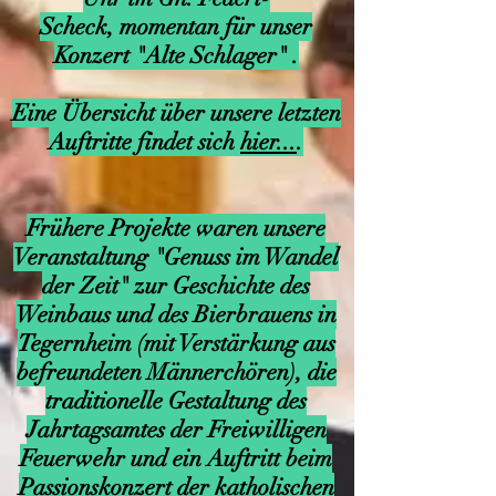
Scheck,
momentan für unser
Konzert "Alte Schla
ger"
.
Absenden
Eine Übersicht über unsere letzten
Auftritte findet sich
hier...
.
Frühere Projekte waren unsere
Veranstaltung "Genuss im Wandel
der Zeit" zur Geschichte des
Weinbaus und des Bierbrauens in
Tegernheim (mit Verstärkung aus
befreundeten Männerchören), die
traditionelle Gestaltung des
Jahrtagsamtes der Freiwilligen
Feuerwehr und ein Auftritt beim
Passionskonzert der katholischen